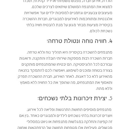
הולדת, אירוע חברה, מפגש משפחתי או יריד קהילתי, תוכלו
למצוא את המתנפח המושלם שיתאים לצרכים שלכם.
מעיצובים צבעוניים וגחמניים למסיבות ילדים ועד אפשרויות
אלגנטיות ומתוחכמות לאירועים למבוגרים, חברות ההשכרה
בקיסריה מציעות מבחר מגוון על מנת להבטיח חוויה בלתי
נשכחת לכולם.
4. חוויה נוחה ונטולת טרחה:
מתנפחים להשכרה בקיסריה היא תהליך נוח וללא טרחה.
חברות השכרה רבות מספקות שירותי הובלה והתקנה, ודואגות
עבורכם לכל הלוגיסטיקה. הם יבטיחו שהמתנפחים מותקנים
בצורה בטוחה ומוכנים לשימוש, ויאפשרו לכם להתמקד בהנאה
מהאירוע ללא כל דאגות. לאחר האירוע, חברת ההשכרה תפרק
ותאסוף את המתנפחים, מה שהופך את כל החוויה ללא מאמץ
וללא מתח.
5. יצירת זיכרונות בלתי נשכחים:
מתנפחים מוסיפים תחושת התרגשות ופליאה לכל אירוע,
ויוצרים זכרונות בלתי נשכחים לילדים ולמבוגרים כאחד. בין אם
זה קפיצה והחלקה במגלשות מתנפחות או ניווט במסלולי
מכשולים, פעילויות אלו מטפחות תחושה של הרפתקאות ואחווה