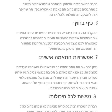
בקרב המשתתפים. הצחוק והשמחה שממלאים את האוויר
כשמתנסים במתנפחים הם באמת לא יסולא בפז, מה שהופך
אותו להשקעה משתלמת לכל אירוע.
6. כיף בחוץ:
האקלים הנעים של קיסריה והמרחבים החיצוניים היפים הופכים
אותה למיקום אידיאלי לפעילויות חוצות. מתנפחים להשכרה
מאפשרת לכם לנצל את הסביבה הטבעית וליהנות מהאוויר
הצח והשמש תוך עיסוק מרגש ופעיל
7. אפשרויות התאמה אישית:
ניתן להתאים את המתנפחים כך שיתאימו לנושאים או העדפות
ספציפיות. בין אם אתם מארגנים מסיבה בנושא נסיכות או אירוע
ספורט, חברות השכרה מציעות לרוב מגוון של מתנפחים לפי
נושא שיתאימו לאירוע, תוך הוספת נופך נוסף של התאמה
אישית ומעצימות את החוויה הכוללת.
8. נגישות לכל היכולות:
חברות השכרה רבות בקיסריה מציעות מגוון מתנפחים כולל
המיועדים לאירוח אנשים עם יכולות שונות. המתנפחים