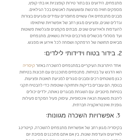
מתנפחים, הידועים גם בתור טירות קופצניות או בתי קופץ,
מספקים חוויה מרגשת ומשעשעת לאנשים בכל הגילאים.
מבנים מתנפחים אלו עשויים מחומרים עמידים ומגיעים בצורות
וגדלים שונים, ומציעים מגוון רחב של אפשרויות שיתאימו
להעדפות ולאירועים שונים. מבתים מקפצים ומגלשות פשוטות
ועד מסלולי מכשולים מורכבים וטירות נושאים, מתנפחים
מביאים תחושה של הרפתקה ושמחה לכל אירוע או מפגש.
2. בידור בטוח וידידותי לילדים:
אחד היתרונות העיקריים במתנפחים להשכרה באזור
קיסריה
הוא הדגש על בטיחות. מתנפחים מתוכננים עם תכונות בטיחות
כגון משטחים רכים ומבנים סגורים למניעת תאונות ופציעות.
בנוסף, הם עוברים בדיקות ותחזוקה שוטפות כדי להבטיח תקני
בטיחות מיטביים. עם השגחת מבוגרים נאותה, ילדים יכולים
ליהנות משעות הנאה אינסופיות, עיסוק פעיל המקדם פעילות
גופנית ואינטראקציה חברתית.
3. אפשרויות השכרה מגוונות:
בקיסריה מגוון רחב של אפשרויות מתנפחים להשכרה, קייטרינג
לאירועים והעדפות שונות. בין אם אתם מתכננים מסיבת יום