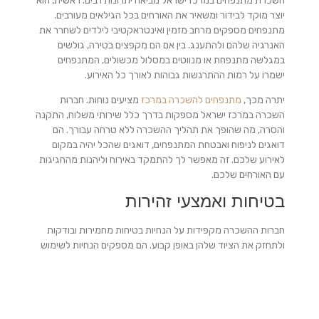
השכרת מתנפחים במרכז ישראל מביאה יתרונות רבים. ראשית, הוא
יוצר מוקד לבידור ומשאיר את האורחים בכל הגילאים מעורבים.
מתנפחים מספקים מרחב מזמין ואינטראקטיבי לילדים לשחרר את
האנרגיה שלהם ולהתענג. בין אם הם מקפצים בטירה, גולשים
במגלשה מתנפחת או מנווטים במסלול מכשולים, המתנפחים
ישמרו על רמות ההתרגשות גבוהות לאורך כל האירוע.
יתרה מכך,
מתנפחים להשכרה במרכז
מציעים נוחות. חברות
השכרה במרכז ישראל מספקות בדרך כלל שירותי משלוח, התקנה
והסרה, מה שהופך את תהליך ההשכרה ללא טרחה עבורך. הם
דואגים לניפוח ואבטחת המתנפחים, דואגים שהכל יהיה במקום
לאירוע שלכם. זה מאפשר לך להתמקד באירוח וליהנות מהחגיגות
עם האורחים שלכם.
בטיחות ואמצעי זהירות
חברות ההשכרה מקפידות על הנחיות בטיחות מחמירות ובודקות
ולתחזק את הציוד שלהן באופן קבוע. הם מספקים הנחיות לשימוש
נכון, מפקחים על המתנפחים במידת הצורך, ונוקטים באמצעי
הזהירות הדרושים כדי למזער סיכונים פוטנציאליים. עם התקנה
מקצועית ואמצעי בטיחות במקום, אתה יכול להירגע וליהנות משקט
נפשי בזמן שהאורחים שלכם נהנים.