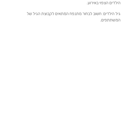
הילדים הצפוי באירוע.
גיל הילדים: חשוב לבחור מתנפח המתאים לקבוצת הגיל של
המשתתפים.
תנאי מזג האוויר: אם האירוע מתוכנן להתקיים בחוץ, יש לקחת
בחשבון את תנאי מזג האוויר ולהכין תוכנית חלופית במידת הצורך.
בטיחות: יש לוודא שהמתנפח עומד בתקני הבטיחות ושמגיע עם
מפעיל מיומן.
עלות: יש לקחת בחשבון את התקציב ולבחור מתנפח שמתאים
ליכולות הכלכליות.
סיכום
השכרת מתנפחים לאירועי ילדים מציעה יתרונות רבים, מבידור
ופעילות גופנית ועד ליצירת אווירה חגיגית וגיבוש חברתי. עם תכנון
נכון והתחשבות בשיקולים החשובים, מתנפחים יכולים להפוך כל
אירוע ילדים לחוויה מהנה ובלתי נשכחת. הם מספקים פתרון יעיל
ומהנה למארגני האירוע, ומבטיחים שעות של הנאה וריגוש לילדים
המשתתפים.